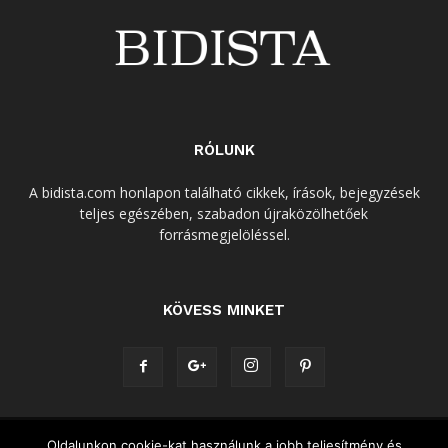
RÓLUNK
A bidista.com honlapon található cikkek, írások, bejegyzések
teljes egészében, szabadon újraközölhetőek
forrásmegjelöléssel.
KÖVESS MINKET
Adatvédelmi nyilatkozat
Cookie (süti) szabályzat
Impresszum
Oldalunkon cookie-kat használunk a jobb teljesítmény és