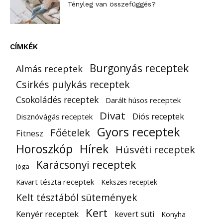
Tényleg van összefüggés?
CÍMKÉK
Burgonyás receptek
Almás receptek
Csirkés pulykás receptek
Csokoládés receptek
Darált húsos receptek
Divat
Diós receptek
Disznóvágás receptek
Gyors receptek
Főételek
Fitnesz
Horoszkóp
Hírek
Húsvéti receptek
Karácsonyi receptek
Jóga
Kavart tészta receptek
Kekszes receptek
Kelt tésztából sütemények
Kert
Kenyér receptek
kevert süti
Konyha