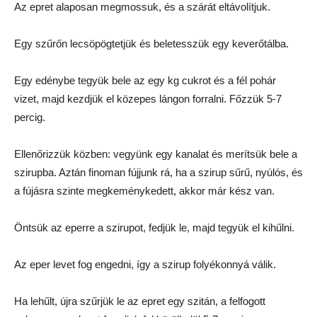
Az epret alaposan megmossuk, és a szárát eltávolítjuk.
Egy szűrőn lecsöpögtetjük és beletesszük egy keverőtálba.
Egy edénybe tegyük bele az egy kg cukrot és a fél pohár
vizet, majd kezdjük el közepes lángon forralni. Főzzük 5-7
percig.
Ellenőrizzük közben: vegyünk egy kanalat és merítsük bele a
szirupba. Aztán finoman fújjunk rá, ha a szirup sűrű, nyúlós, és
a fújásra szinte megkeménykedett, akkor már kész van.
Öntsük az eperre a szirupot, fedjük le, majd tegyük el kihűlni.
Az eper levet fog engedni, így a szirup folyékonnyá válik.
Ha lehűlt, újra szűrjük le az epret egy szitán, a felfogott