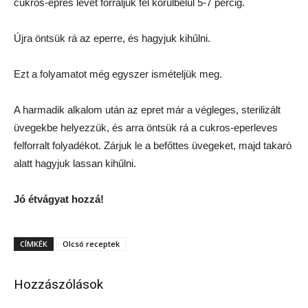
cukros-epres levet forraljuk fel körülbelül 5-7 percig.
Újra öntsük rá az eperre, és hagyjuk kihűlni.
Ezt a folyamatot még egyszer ismételjük meg.
A harmadik alkalom után az epret már a végleges, sterilizált
üvegekbe helyezzük, és arra öntsük rá a cukros-eperleves
felforralt folyadékot. Zárjuk le a befőttes üvegeket, majd takaró
alatt hagyjuk lassan kihűlni.
Jó étvágyat hozzá!
CÍMKÉK
Olcsó receptek
Hozzászólások