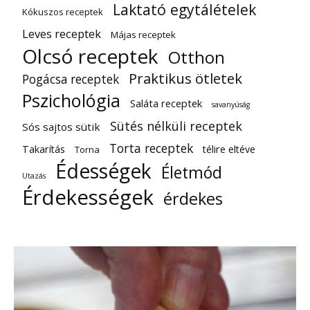
Laktató egytálételek
Kókuszos receptek
Leves receptek
Májas receptek
Olcsó receptek
Otthon
Praktikus ötletek
Pogácsa receptek
Pszichológia
Saláta receptek
savanyúság
Sütés nélküli receptek
Sós sajtos sütik
Torta receptek
Takarítás
télire eltéve
Torna
Édességek
Életmód
Utazás
Érdekességek
érdekes