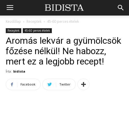
Kezdőlap
Receptek
45-60 perces ételek
Receptek
45-60 perces ételek
Aromás lekvár a gyümölcsök
főzése nélkül! Ne habozz,
mert ez a legjobb recept!
Írta:
bidista
Facebook
Twitter