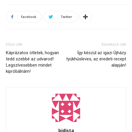
Facebook
Twitter
Előző cikk
Következő cikk
Káprázatos ötletek, hogyan
Így készül az igazi Újházy
tedd szebbé az udvarod!
tyúkhúsleves, az eredeti recept
Legszívesebben mindet
alapján!
kipróbálnám!
bidista