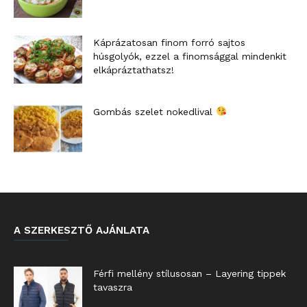
Káprázatosan finom forró sajtos
húsgolyók, ezzel a finomsággal mindenkit
elkápráztathatsz!
Gombás szelet nokedlival
A SZERKESZTŐ AJÁNLATA
Férfi mellény stílusosan – Layering tippek
tavaszra