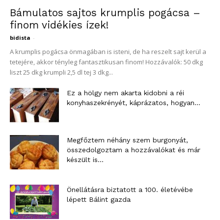
Bámulatos sajtos krumplis pogácsa –
finom vidékies ízek!
bidista
-
A krumplis pogácsa önmagában is isteni, de ha reszelt sajt kerül a
tetejére, akkor tényleg fantasztikusan finom! Hozzávalók: 50 dkg
liszt 25 dkg krumpli 2,5 dl tej 3 dkg...
Ez a hölgy nem akarta kidobni a réi
konyhaszekrényét, káprázatos, hogyan...
Megfőztem néhány szem burgonyát,
összedolgoztam a hozzávalókat és már
készült is...
Önellátásra biztatott a 100. életévébe
lépett Bálint gazda