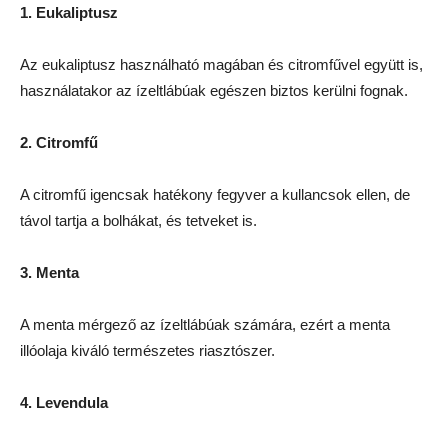
1. Eukaliptusz
Az eukaliptusz használható magában és citromfűvel együtt is,
használatakor az ízeltlábúak egészen biztos kerülni fognak.
2. Citromfű
A citromfű igencsak hatékony fegyver a kullancsok ellen, de
távol tartja a bolhákat, és tetveket is.
3. Menta
A menta mérgező az ízeltlábúak számára, ezért a menta
illóolaja kiváló természetes riasztószer.
4. Levendula