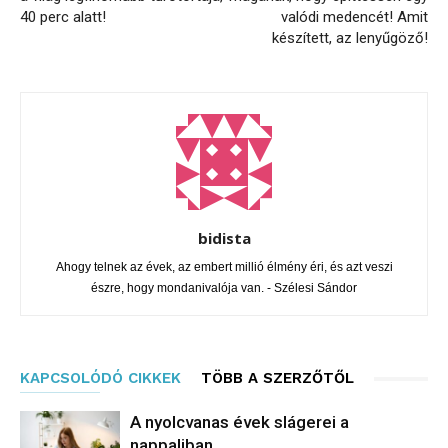
40 perc alatt!
valódi medencét! Amit
készített, az lenyűgöző!
bidista
Ahogy telnek az évek, az embert millió élmény éri, és azt veszi
észre, hogy mondanivalója van. - Szélesi Sándor
KAPCSOLÓDÓ CIKKEK
TÖBB A SZERZŐTŐL
A nyolcvanas évek slágerei a
nappaliban