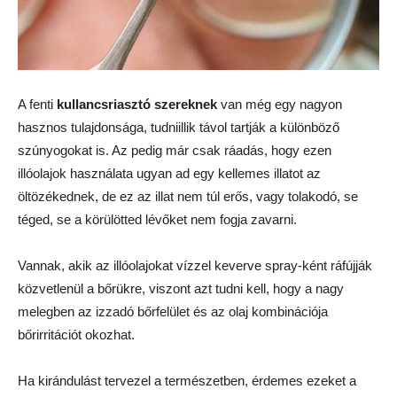
A fenti
kullancsriasztó szereknek
van még egy nagyon
hasznos tulajdonsága, tudniillik távol tartják a különböző
szúnyogokat is. Az pedig már csak ráadás, hogy ezen
illóolajok használata ugyan ad egy kellemes illatot az
öltözékednek, de ez az illat nem túl erős, vagy tolakodó, se
téged, se a körülötted lévőket nem fogja zavarni.
Vannak, akik az illóolajokat vízzel keverve spray-ként ráfújják
közvetlenül a bőrükre, viszont azt tudni kell, hogy a nagy
melegben az izzadó bőrfelület és az olaj kombinációja
bőrirritációt okozhat.
Ha kirándulást tervezel a természetben, érdemes ezeket a