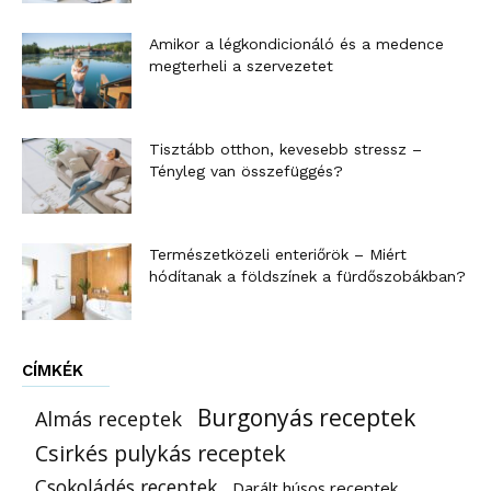
Amikor a légkondicionáló és a medence
megterheli a szervezetet
Tisztább otthon, kevesebb stressz –
Tényleg van összefüggés?
Természetközeli enteriőrök – Miért
hódítanak a földszínek a fürdőszobákban?
CÍMKÉK
Burgonyás receptek
Almás receptek
Csirkés pulykás receptek
Csokoládés receptek
Darált húsos receptek