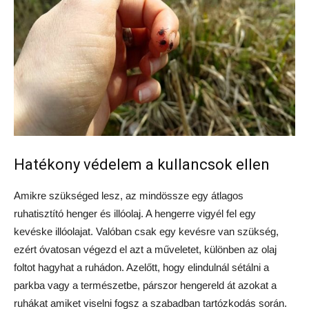
Hatékony védelem a kullancsok ellen
Amikre szükséged lesz, az mindössze egy átlagos
ruhatisztító henger és illóolaj. A hengerre vigyél fel egy
kevéske illóolajat. Valóban csak egy kevésre van szükség,
ezért óvatosan végezd el azt a műveletet, különben az olaj
foltot hagyhat a ruhádon. Azelőtt, hogy elindulnál sétálni a
parkba vagy a természetbe, párszor hengereld át azokat a
ruhákat amiket viselni fogsz a szabadban tartózkodás során.