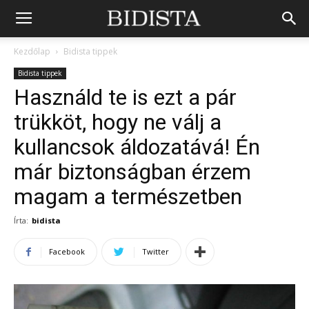
Kezdőlap
Bidista tippek
Bidista tippek
Használd te is ezt a pár
trükköt, hogy ne válj a
kullancsok áldozatává! Én
már biztonságban érzem
magam a természetben
Írta:
bidista
Facebook
Twitter