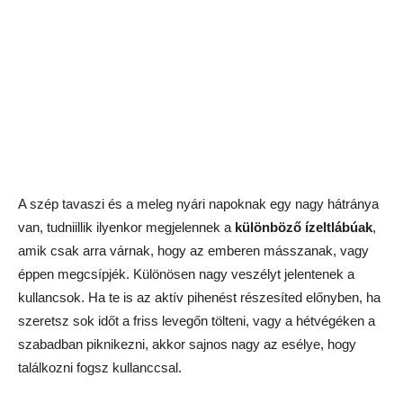
A szép tavaszi és a meleg nyári napoknak egy nagy hátránya
van, tudniillik ilyenkor megjelennek a
különböző ízeltlábúak
,
amik csak arra várnak, hogy az emberen másszanak, vagy
éppen megcsípjék. Különösen nagy veszélyt jelentenek a
kullancsok. Ha te is az aktív pihenést részesíted előnyben, ha
szeretsz sok időt a friss levegőn tölteni, vagy a hétvégéken a
szabadban piknikezni, akkor sajnos nagy az esélye, hogy
találkozni fogsz kullanccsal.