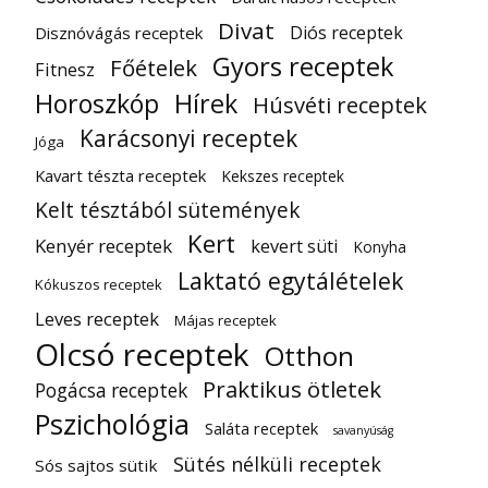
Divat
Diós receptek
Disznóvágás receptek
Gyors receptek
Főételek
Fitnesz
Horoszkóp
Hírek
Húsvéti receptek
Karácsonyi receptek
Jóga
Kavart tészta receptek
Kekszes receptek
Kelt tésztából sütemények
Kert
Kenyér receptek
kevert süti
Konyha
Laktató egytálételek
Kókuszos receptek
Leves receptek
Májas receptek
Olcsó receptek
Otthon
Praktikus ötletek
Pogácsa receptek
Pszichológia
Saláta receptek
savanyúság
Sütés nélküli receptek
Sós sajtos sütik