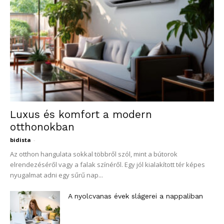
Luxus és komfort a modern
otthonokban
bidista
-
Az otthon hangulata sokkal többről szól, mint a bútorok
elrendezéséről vagy a falak színéről. Egy jól kialakított tér képes
nyugalmat adni egy sűrű nap...
A nyolcvanas évek slágerei a nappaliban