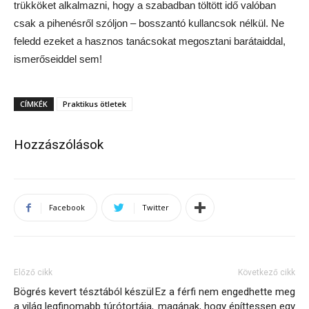
trükköket alkalmazni, hogy a szabadban töltött idő valóban
csak a pihenésről szóljon – bosszantó kullancsok nélkül. Ne
feledd ezeket a hasznos tanácsokat megosztani barátaiddal,
ismerőseiddel sem!
CÍMKÉK
Praktikus ötletek
Hozzászólások
Facebook
Twitter
Előző cikk
Következő cikk
Bögrés kevert tésztából készül
Ez a férfi nem engedhette meg
a világ legfinomabb túrótortája,
magának, hogy építtessen egy