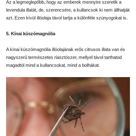
Az a legmeglepőbb, hogy az emberek mennyire szeretik a
levendula illatát, de, szerencsére, a kullancsok ki nem állhatják
azt. Ezen kívül illóolaja távol tartja a különféle szúnyogokat is.
5. Kínai kúszómagnólia
A kínai kúszómagnólia illóolajának erős citrusos illata van és
nagyszerű természetes riasztószer, mellyel távol tarthatod
magadtól mind a kullancsokat, mind a bolhákat.