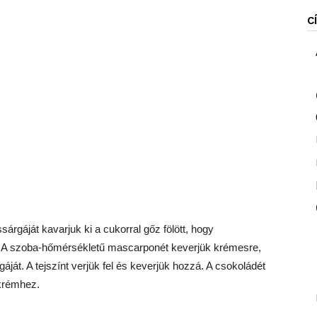
C
sárgáját kavarjuk ki a cukorral gőz fölött, hogy
i. A szoba-hőmérsékletű mascarponét keverjük krémesre,
ját. A tejszínt verjük fel és keverjük hozzá. A csokoládét
 krémhez.