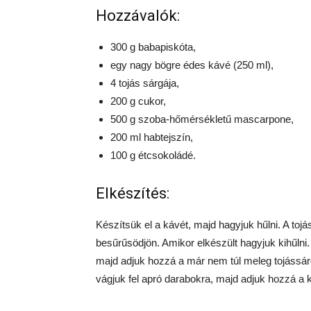
Hozzávalók:
300 g babapiskóta,
egy nagy bögre édes kávé (250 ml),
4 tojás sárgája,
200 g cukor,
500 g szoba-hőmérsékletű mascarpone,
200 ml habtejszín,
100 g étcsokoládé.
Elkészítés:
Készítsük el a kávét, majd hagyjuk hűlni. A tojás
besűrűsödjön. Amikor elkészült hagyjuk kihűln
majd adjuk hozzá a már nem túl meleg tojássárgá
vágjuk fel apró darabokra, majd adjuk hozzá a