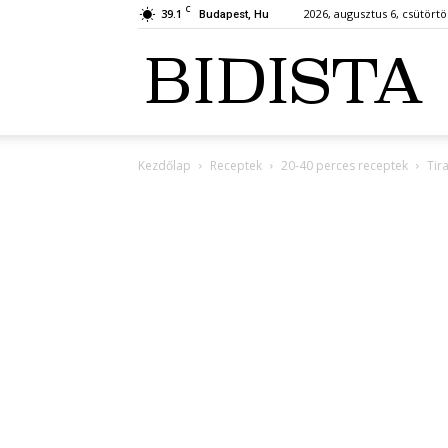
C
39.1
2026, augusztus 6, csütörtö
Budapest, Hu
Bi
Kezdőlap
Receptek
20-40 perces receptek
Tir
–
A
Tip