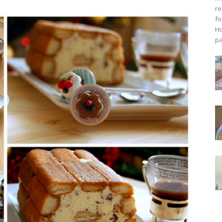
re
fo
Ho
pa