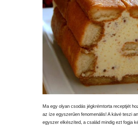
Ma egy olyan csodás jégkrémtorta receptjét hoz
az íze egyszerűen fenomenális! A kávé teszi an
egyszer elkészíted, a család mindig ezt fogja kérn