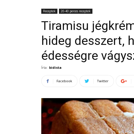
Receptek
20-40 perces receptek
Tiramisu jégkrém
hideg desszert, 
édességre vágys
Írta:
bidista
Facebook
Twitter