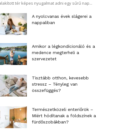
alakított tér képes nyugalmat adni egy sűrű nap...
A nyolcvanas évek slágerei a
nappaliban
Amikor a légkondicionáló és a
medence megterheli a
szervezetet
Tisztább otthon, kevesebb
stressz – Tényleg van
összefüggés?
Természetközeli enteriőrök –
Miért hódítanak a földszínek a
fürdőszobákban?