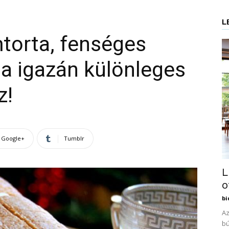
L
torta, fenséges
ha igazán különleges
z!
Google+
Tumblr
L
o
bi
Az
bú