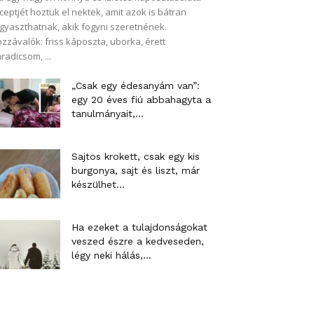
ceptjét hoztuk el nektek, amit azok is bátran
gyaszthatnak, akik fogyni szeretnének.
zzávalók: friss káposzta, uborka, érett
radicsom, ...
„Csak egy édesanyám van”:
egy 20 éves fiú abbahagyta a
tanulmányait,...
Sajtos krokett, csak egy kis
burgonya, sajt és liszt, már
készülhet...
Ha ezeket a tulajdonságokat
veszed észre a kedveseden,
légy neki hálás,...