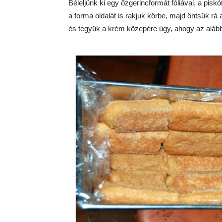
Béleljünk ki egy őzgerincformát fóliával, a pisk
a forma oldalát is rakjuk körbe, majd öntsük rá
és tegyük a krém közepére úgy, ahogy az alábbi