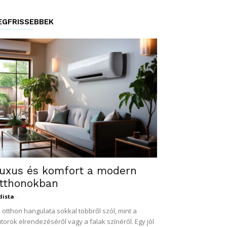
EGFRISSEBBEK
uxus és komfort a modern
tthonokban
dista
-
 otthon hangulata sokkal többről szól, mint a
torok elrendezéséről vagy a falak színéről. Egy jól