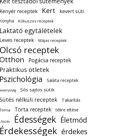
Kelt tésztából sütemények
Kert
Kenyér receptek
kevert süti
Konyha
Kókuszos receptek
Laktató egytálételek
Leves receptek
Májas receptek
Olcsó receptek
Otthon
Pogácsa receptek
Praktikus ötletek
Pszichológia
Saláta receptek
Sós sajtos sütik
savanyúság
Sütés nélküli receptek
Takarítás
Torta receptek
télire eltéve
Torna
Édességek
Életmód
Utazás
Érdekességek
érdekes