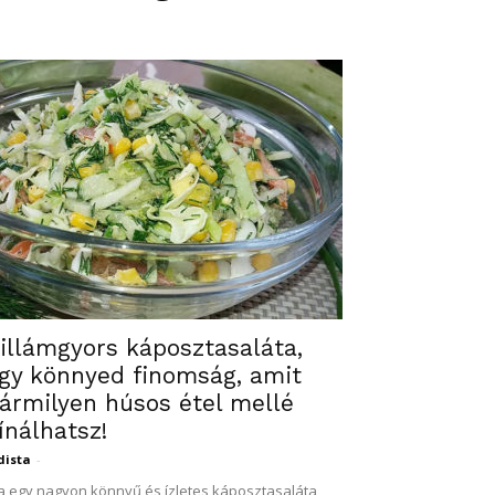
illámgyors káposztasaláta,
gy könnyed finomság, amit
ármilyen húsos étel mellé
ínálhatsz!
dista
-
 egy nagyon könnyű és ízletes káposztasaláta