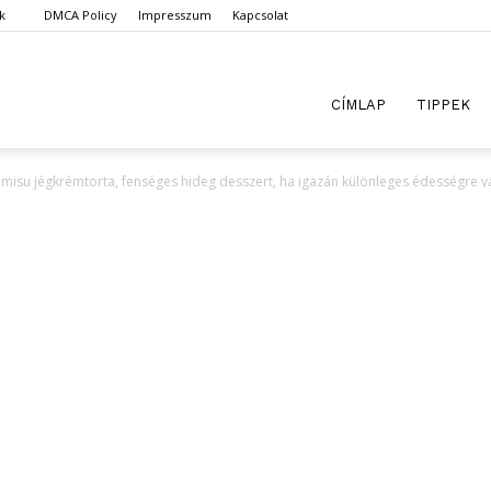
k
DMCA Policy
Impresszum
Kapcsolat
dista.com
CÍMLAP
TIPPEK
amisu jégkrémtorta, fenséges hideg desszert, ha igazán különleges édességre v
pLista!