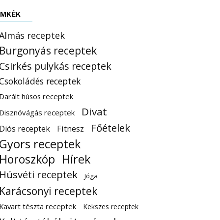
ÍMKÉK
Almás receptek
Burgonyás receptek
Csirkés pulykás receptek
Csokoládés receptek
Darált húsos receptek
Divat
Disznóvágás receptek
Főételek
Diós receptek
Fitnesz
Gyors receptek
Horoszkóp
Hírek
Húsvéti receptek
Jóga
Karácsonyi receptek
Kavart tészta receptek
Kekszes receptek