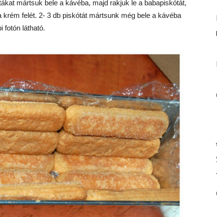
ótákat mártsuk bele a kávéba, majd rakjuk le a babapiskótát,
 a krém felét. 2- 3 db piskótát mártsunk még bele a kávéba
 fotón látható.