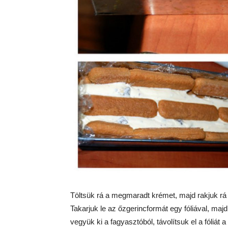
Töltsük rá a megmaradt krémet, majd rakjuk rá
Takarjuk le az őzgerincformát egy fóliával, maj
vegyük ki a fagyasztóból, távolítsuk el a fóliá