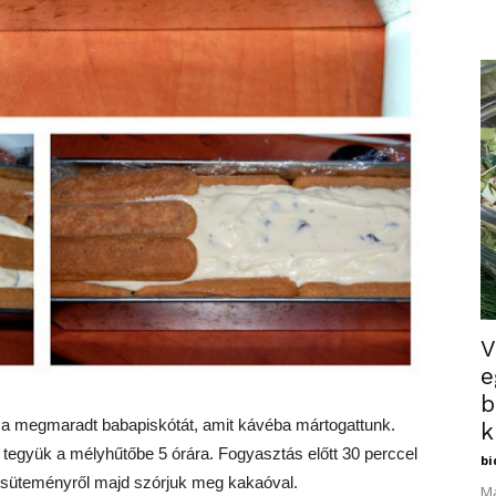
V
e
b
 a megmaradt babapiskótát, amit kávéba mártogattunk.
k
d tegyük a mélyhűtőbe 5 órára. Fogyasztás előtt 30 perccel
bi
t a süteményről majd szórjuk meg kakaóval.
Ma