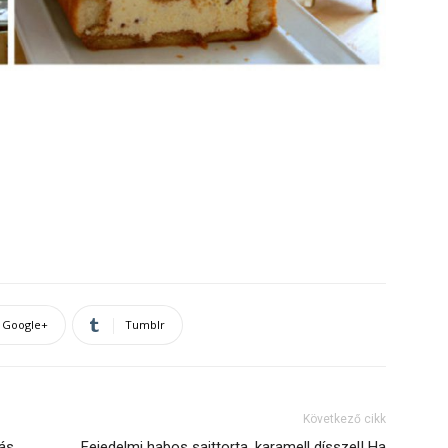
Google+
Tumblr
Következő cikk
dás
Fejedelmi habos sajttorta, karamell dísszel! Ha