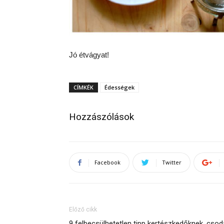
Jó étvágyat!
CÍMKÉK
Édességek
Hozzászólások
Facebook
Twitter
Előző cikk
9 felbecsülhetetlen tipp kertészkedőknek, cso